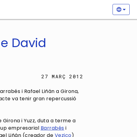
Nave
Selecc
e David
27 MARÇ 2012
rabés i Rafael Liñán a Girona,
'acte va tenir gran repercussió
 Girona i Yuzz, duta a terme a
grup empresarial
Barrabés
i
fael Liñán (creador de
Vezico
)