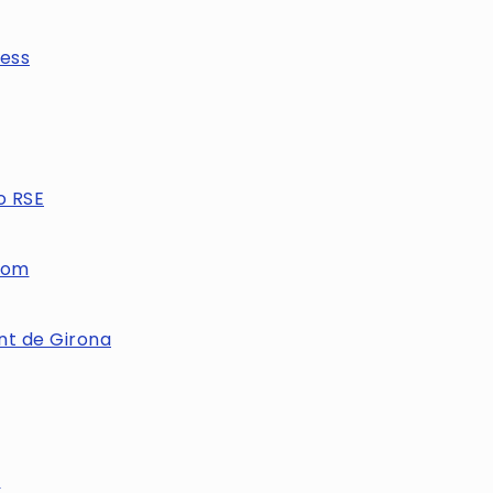
ress
o RSE
.com
nt de Girona
z