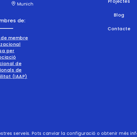
Projectes
Munich
Blog
mbres de:
Contacte
001:2015
nostres serveis. Pots canviar la configuració o obtenir més in
001:2015