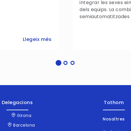
integrar les seves ei
dels equips. La comb
semiautomatitzades 
Llegeix més
Delegacions
Tothom
Girona
Nosaltres
Barcelona