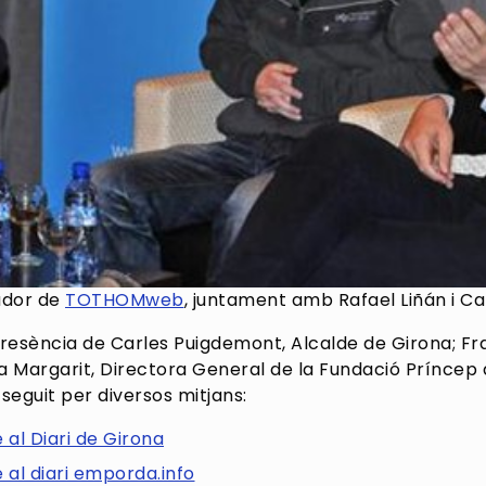
dador de
TOTHOMweb
, juntament amb Rafael Liñán i C
resència de Carles Puigdemont, Alcalde de Girona; Fra
ca Margarit, Directora General de la Fundació Príncep 
seguit per diversos mitjans:
al Diari de Girona
al diari emporda.info