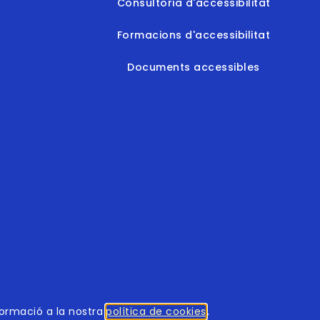
Consultoria d'accessibilitat
Formacions d'accessibilitat
Documents accessibles
© 2026
tothomweb.com
. Tots els drets reservats.
formació a la nostra
política de cookies