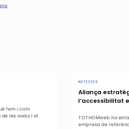
ista
NOTICIES
Aliança estratè
l’accessibilitat 
què fem i com
 de les webs i al
TOTHOMweb ha establ
empresa de referència