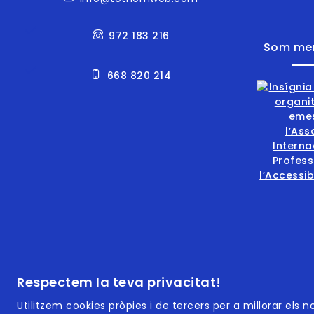
972 183 216
Som me
668 820 214
Footer | Menú
ISO 9
Respectem la teva privacitat!
Utilitzem cookies pròpies i de tercers per a millorar els 
ISO 14