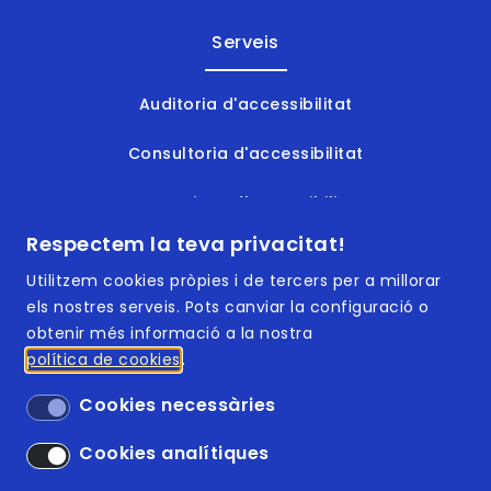
Serveis
Auditoria d'accessibilitat
Consultoria d'accessibilitat
Formacions d'accessibilitat
Respectem la teva privacitat!
Documents accessibles
Utilitzem cookies pròpies i de tercers per a millorar
els nostres serveis. Pots canviar la configuració o
obtenir més informació a la nostra
política de cookies
Footer | Menú
ISO 9001:2015
Cookies necessàries
ISO 14001:2015
Cookies analítiques