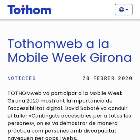
Vés al contingut
Nave
Selecc
Tothomweb a la
Mobile Week Girona
NOTICIES
28 FEBRER 2020
TOTHOMweb va participar a la Mobile Week
Girona 2020 mostrant la importància de
l'accessibilitat digital. David Sabaté va conduir
el taller «Continguts accessibles per a totes les
persones», on es va demostrar de manera
pràctica com persones amb discapacitat
naveguen per apps i webs.