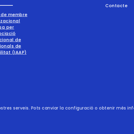
Contacte
001:2015
nostres serveis. Pots canviar la configuració o obtenir més in
001:2015
ibilitat