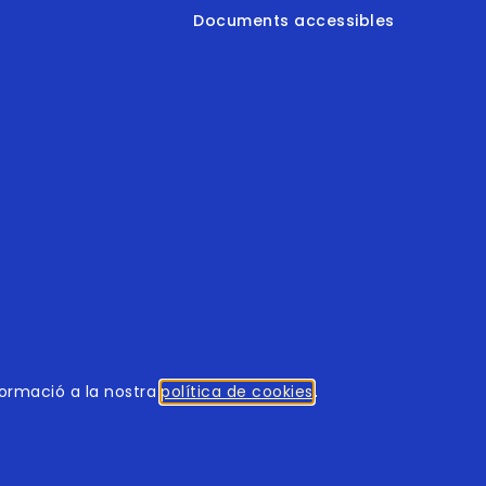
Documents accessibles
© 2026
tothomweb.com
. Tots els drets reservats.
formació a la nostra
política de cookies