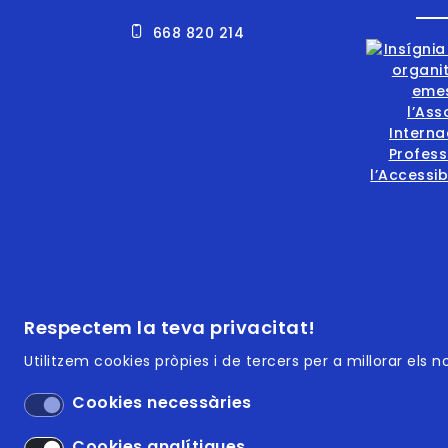
668 820 214
Footer | Menú
ISO 9
Respectem la teva privacitat!
Utilitzem cookies pròpies i de tercers per a millorar els 
ISO 14
Cookies necessàries
Access
Cookies analítiques