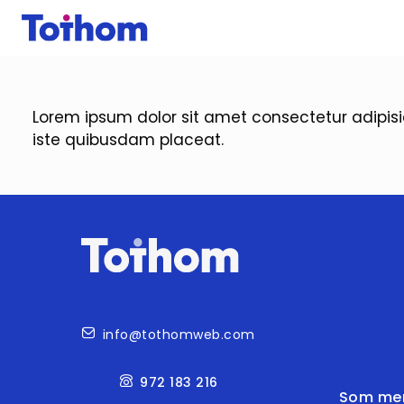
Vés al contingut
Lorem ipsum dolor sit amet consectetur adipis
iste quibusdam placeat.
Contacte
info@tothomweb.com
972 183 216
Som me