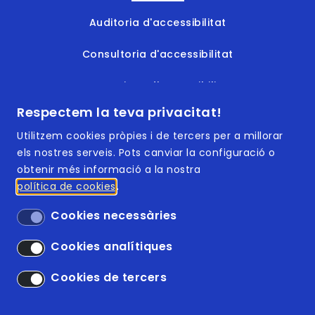
Auditoria d'accessibilitat
Consultoria d'accessibilitat
Formacions d'accessibilitat
Respectem la teva privacitat!
Documents accessibles
Utilitzem cookies pròpies i de tercers per a millorar
els nostres serveis. Pots canviar la configuració o
obtenir més informació a la nostra
política de cookies
Footer | Menú
ISO 9001:2015
Cookies necessàries
ISO 14001:2015
Cookies analítiques
Accessibilitat
Cookies de tercers
Avís legal