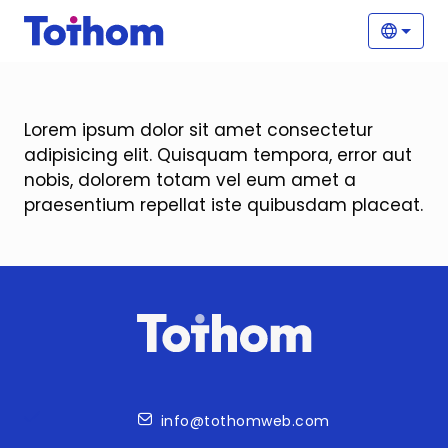
Vés al contingut
Nave
Selecc
Lorem ipsum dolor sit amet consectetur
adipisicing elit. Quisquam tempora, error aut
nobis, dolorem totam vel eum amet a
praesentium repellat iste quibusdam placeat.
Contacte
info@tothomweb.com