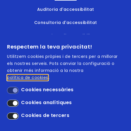
Auditoria d'accessibilitat
Consultoria d'accessibilitat
Formacions d'accessibilitat
Respectem la teva privacitat!
Documents accessibles
Utilitzem cookies pròpies i de tercers per a millorar
els nostres serveis. Pots canviar la configuració o
obtenir més informació a la nostra
política de cookies
Footer | Menú
ISO 9001:2015
Cookies necessàries
ISO 14001:2015
Cookies analítiques
Accessibilitat
Cookies de tercers
Avís legal