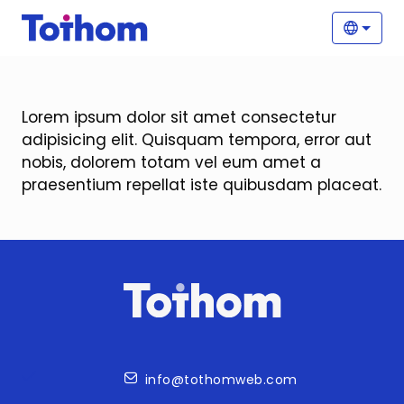
Vés al contingut
Nave
Selecc
Lorem ipsum dolor sit amet consectetur
adipisicing elit. Quisquam tempora, error aut
nobis, dolorem totam vel eum amet a
praesentium repellat iste quibusdam placeat.
Contacte
info@tothomweb.com