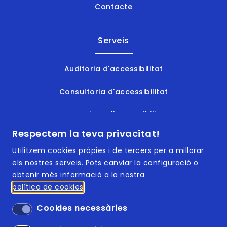
Contacte
Serveis
Auditoria d'accessibilitat
Consultoria d'accessibilitat
Formacions d'accessibilitat
Respectem la teva privacitat!
Documents accessibles
Utilitzem cookies pròpies i de tercers per a millorar
els nostres serveis. Pots canviar la configuració o
obtenir més informació a la nostra
política de cookies
Footer | Menú
ISO 9001:2015
Cookies necessàries
ISO 14001:2015