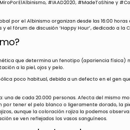
#MiroPorElAlbinismo, #IAAD2020, #MadeToShine y #Con
lobal por el Albinismo organizan desde las 16:00 hora
 y el fórum de discusión ‘Happy Hour’, dedicado a la 
ismo?
nética que determina un fenotipo (apariencia física) 
ión a la piel, ojos y pelo.
lica poco habitual, debida a un defecto en el gen que
ja: una de cada 20.000 personas. Afecta del mismo mod
 por tener el pelo blanco o ligeramente dorado, la pi
rojizos, aunque la coloración rojiza la podemos observar a
ación se ven reflejados los vasos sanguíneos.