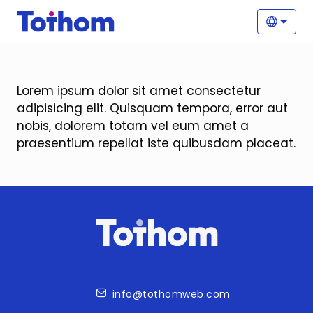
Pasar al contenido principal
Nave
Selecc
Lorem ipsum dolor sit amet consectetur
adipisicing elit. Quisquam tempora, error aut
nobis, dolorem totam vel eum amet a
praesentium repellat iste quibusdam placeat.
Contacto
info@tothomweb.com